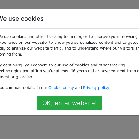
We use cookies
écessite-t-il une ROM
e use cookies and other tracking technologies to improve your browsing
xperience on our website, to show you personalized content and targeted
ds, to analyze our website traffic, and to understand where our visitors a
oming from.
y continuing, you consent to our use of cookies and other tracking
ications disent qu'elles nécessitent un téléphone rooté. Est
echnologies and affirm you're at least 16 years old or have consent from 
personnalisée pour rooter un téléphone?
arent or guardian.
ou can read details in our
Cookie policy
and
Privacy policy
.
 vu
cette réponse
, mais mon téléphone n'est pas répertorié
OK, enter website!