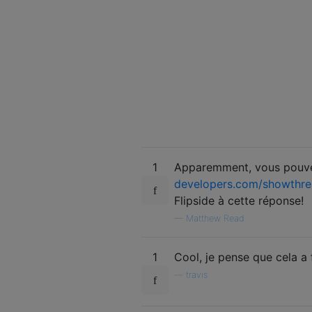
1
Apparemment, vous pouvez 
developers.com/showthr
Flipside à cette réponse!
—
Matthew Read
1
Cool, je pense que cela a 
—
travis