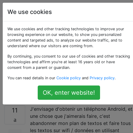
Android
Étiquettes
Account
We use cookies
Dans quelle mesure
We use cookies and other tracking technologies to improve your
browsing experience on our website, to show you personalized
content and targeted ads, to analyze our website traffic, and to
est-il possible
understand where our visitors are coming from.
d'utiliser Google
By continuing, you consent to our use of cookies and other tracking
technologies and affirm you're at least 16 years old or have
consent from a parent or guardian.
Voice pour tous les
You can read details in our
Cookie policy
and
Privacy policy
.
appels et SMS?
OK, enter website!
J'envisage d'obtenir un téléphone Android, et
11
une chose que j'aimerais faire, c'est
abandonner mon plan de textos et faire tous
les textos sur wifi / données en utilisant