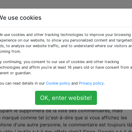
We use cookies
commentaires du marché
e use cookies and other tracking technologies to improve your browsing
xperience on our website, to show you personalized content and targeted
ds, to analyze our website traffic, and to understand where our visitors a
oming from.
y continuing, you consent to our use of cookies and other tracking
sir de marquer tout commentaire sur n'importe quelle
echnologies and affirm you're at least 16 years old or have consent from 
ents suivants:
arent or guardian.
ou can read details in our
Cookie policy
and
Privacy policy
.
OK, enter website!
am le supprimera de la liste des commentaires, mais
a marqué comme tel (c'est-à-dire que si vous affichez les
one d'une autre personne, le commentaire est toujours là)
le / inutile a-t-il des effets réels? Sinon, Google a-t-il d