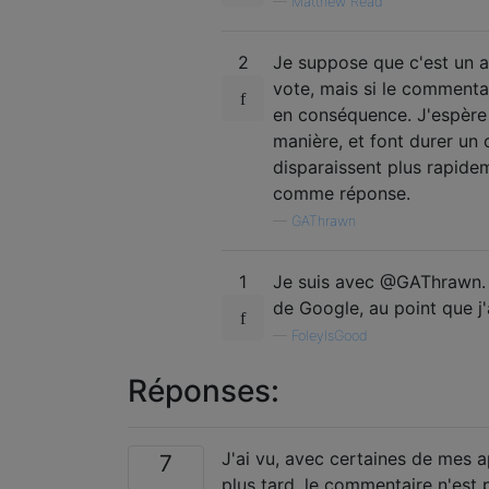
—
Matthew Read
2
Je suppose que c'est un a
vote, mais si le commentai
en conséquence. J'espère q
manière, et font durer un
disparaissent plus rapide
comme réponse.
—
GAThrawn
1
Je suis avec @GAThrawn. E
de Google, au point que j'
—
FoleyIsGood
Réponses:
J'ai vu, avec certaines de mes a
7
plus tard, le commentaire n'est p