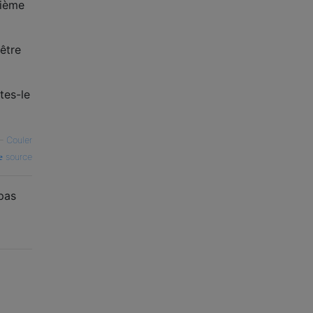
xième
être
tes-le
—
Couler
source
 pas