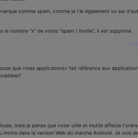
e marque comme spam, comme je l'ai également vu sur d'au
s le nombre "x" de votes "spam / inutile", il est supprimé.
—
Ryan
ppose que «mes applications» fait référence aux applicatio
publiées?
titude, mais je pense que voter
utile
et
inutile
affecte l'ordre
 moins dans la version Web du marché Android. Je vois d