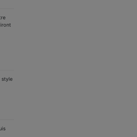
tre
iront
 style
uis