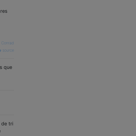
tres
 Conrad
source
ns que
 de tri
e