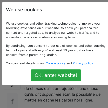
Android
Étiquettes
Account
We use cookies
Obtenez des cartes
We use cookies and other tracking technologies to improve your
browsing experience on our website, to show you personalized
content and targeted ads, to analyze our website traffic, and to
hors ligne dans la
understand where our visitors are coming from.
nouvelle Google
By continuing, you consent to our use of cookies and other tracking
technologies and affirm you're at least 16 years old or have
consent from a parent or guardian.
Maps
You can read details in our
Cookie policy
and
Privacy policy
.
OK, enter website!
Google Maps a été mis à jour
hier soir (9
12
juillet 2013 v7.0.0). Bien qu'il y ait beaucoup
de choses qu'ils ont ajoutées, une chose
qu'ils ont
supprimée
était la possibilité de
mettre en cache les cartes hors ligne.