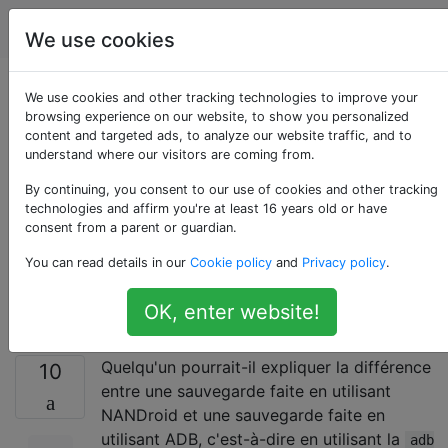
Android
Étiquettes
Account
We use cookies
Quelle est la
We use cookies and other tracking technologies to improve your
browsing experience on our website, to show you personalized
content and targeted ads, to analyze our website traffic, and to
différence entre une
understand where our visitors are coming from.
sauvegarde
By continuing, you consent to our use of cookies and other tracking
technologies and affirm you're at least 16 years old or have
consent from a parent or guardian.
NANDroid et une
You can read details in our
Cookie policy
and
Privacy policy
.
sauvegarde ADB?
OK, enter website!
Quelqu'un pourrait-il expliquer la différence
10
entre une sauvegarde faite en utilisant
NANDroid et une sauvegarde faite en
utilisant ADB, c'est-à-dire en utilisant la
adb