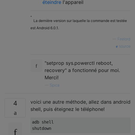
éteindre
l'appareil
*
La dernière version sur laquelle la commande est testée
est Android 6.0.1.
—
Firelord
source
"setprop sys.powerctl reboot,
recovery" a fonctionné pour moi.
Merci!
—
Spica
voici une autre méthode, allez dans android
4
shell, puis éteignez le téléphone!
adb shell
