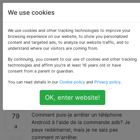
Android
Étiquettes
Account
We use cookies
Comment puis-je
We use cookies and other tracking technologies to improve your
browsing experience on our website, to show you personalized
content and targeted ads, to analyze our website traffic, and to
éteindre mon
understand where our visitors are coming from.
téléphone Android à
By continuing, you consent to our use of cookies and other tracking
technologies and affirm you're at least 16 years old or have
consent from a parent or guardian.
l'aide d'une
You can read details in our
Cookie policy
and
Privacy policy
.
commande adb?
OK, enter website!
Comment puis-je arrêter un téléphone
79
Android à l'aide de la commande adb? Je
peux redémarrer, mais je ne sais pas
comment m'arrêter.