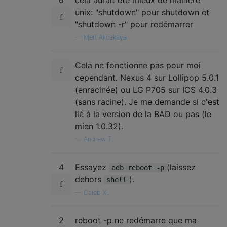
unix: "shutdown" pour shutdown et
"shutdown -r" pour redémarrer
—
Mert Akcakaya
Cela ne fonctionne pas pour moi
cependant. Nexus 4 sur Lollipop 5.0.1
(enracinée) ou LG P705 sur ICS 4.0.3
(sans racine). Je me demande si c'est
lié à la version de la BAD ou pas (le
mien 1.0.32).
—
Andrew T.
4
Essayez
(laissez
adb reboot -p
dehors
).
shell
—
Caleb Xu
2
reboot -p ne redémarre que ma