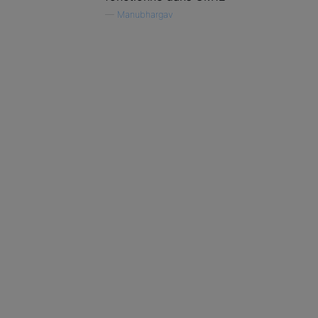
—
Manubhargav