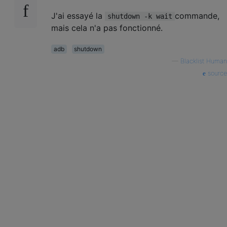
J'ai essayé la
commande,
shutdown -k wait
mais cela n'a pas fonctionné.
adb
shutdown
—
Blacklist Human
source