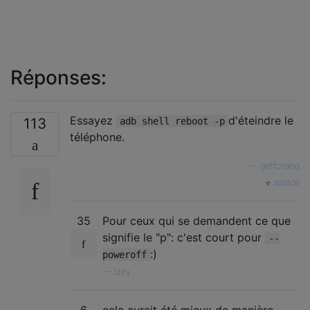
Réponses:
Essayez
d'éteindre le
113
adb shell reboot -p
téléphone.
—
geffchang
source
35
Pour ceux qui se demandent ce que
signifie le "p": c'est court pour
--
:)
poweroff
—
Izzy
6
cela aurait été mieux de manière