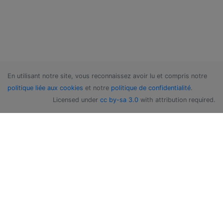
En utilisant notre site, vous reconnaissez avoir lu et compris notre
politique liée aux cookies
et notre
politique de confidentialité
.
Licensed under
cc by-sa 3.0
with attribution required.