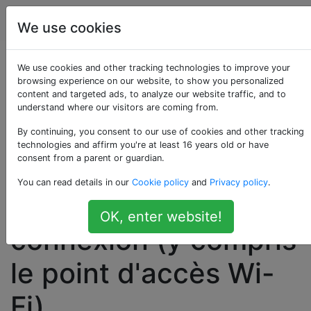
Android
Étiquettes
Account
We use cookies
Comment les
We use cookies and other tracking technologies to improve your
browsing experience on our website, to show you personalized
content and targeted ads, to analyze our website traffic, and to
compagnies de
understand where our visitors are coming from.
téléphone peuvent-
By continuing, you consent to our use of cookies and other tracking
technologies and affirm you're at least 16 years old or have
consent from a parent or guardian.
elles détecter le
You can read details in our
Cookie policy
and
Privacy policy
.
partage de
OK, enter website!
connexion (y compris
le point d'accès Wi-
Fi)