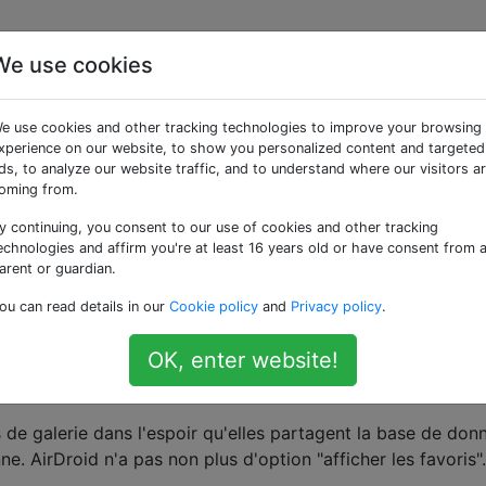
We use cookies
yen d'exporter / partag
e use cookies and other tracking technologies to improve your browsing
lerie «favorites»?
xperience on our website, to show you personalized content and targeted
ds, to analyze our website traffic, and to understand where our visitors a
oming from.
y continuing, you consent to our use of cookies and other tracking
ines d'images comme "favorites" dans l'application Galaxy 
echnologies and affirm you're at least 16 years old or have consent from 
 photos en appuyant sur le menu déroulant "Albums" et en
arent or guardian.
dans cette vue, je peux ouvrir des images individuelles ou la
ou can read details in our
Cookie policy
and
Privacy policy
.
tion de sélection multiple comme dans la vue "albums" qui 
OK, enter website!
le façon d'exporter / partager
toutes les
images préférées?
s de galerie dans l'espoir qu'elles partagent la base de don
ne. AirDroid n'a pas non plus d'option "afficher les favoris".