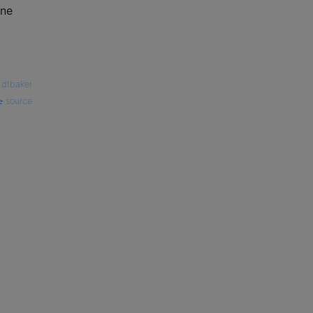
une
—
dtbaker
source