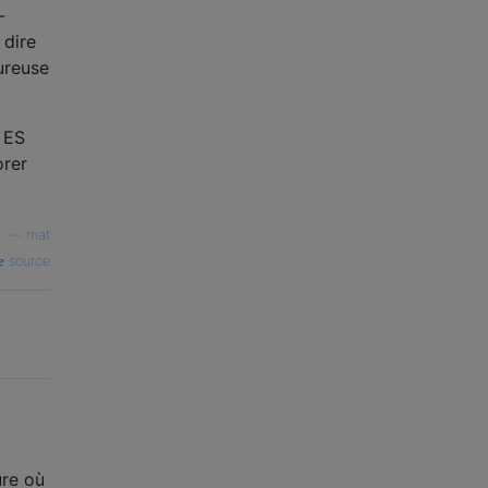
-
 dire
oureuse
n ES
orer
—
mat
source
ure où