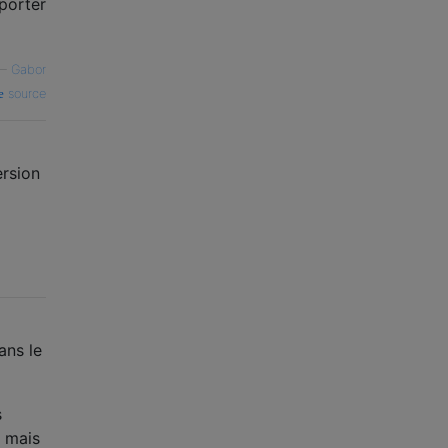
porter
—
Gabor
source
ersion
ans le
s
, mais