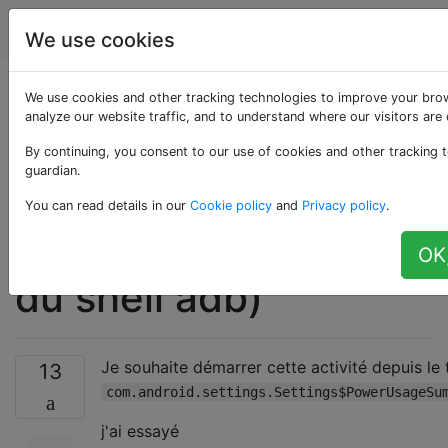
Android
Étiquettes
Account
We use cookies
Démarrage d'une
We use cookies and other tracking technologies to improve your bro
analyze our website traffic, and to understand where our visitors are
activité répertoriée
By continuing, you consent to our use of cookies and other tracking t
guardian.
sous «Paramètres» à
You can read details in our
Cookie policy
and
Privacy policy
.
partir du terminal (ou
OK,
du shell adb)
Je souhaite démarrer cette activité depuis le 
13
com.android.settings.Settings$PowerUsageSu
j'ai essayé