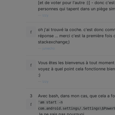
[et de voter pour l'autre :)] - donc c'est
personnes qui tapent dans un piège simi
—
Izzy
oh j'ai trouvé la coche. c'est donc com
réponse ... merci c'est la première fois q
stackexchange;)
—
juniecho
Vous êtes les bienvenus à tout moment 
voyez à quel point cela fonctionne bien
:)
—
Izzy
3
Avec bash, dans mon cas, que cela a f
'am start -n
com.android.settings/.Settings\$Power
Je ne sais pas pourquoi.