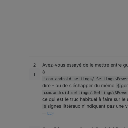
2
Avez-vous essayé de le mettre entre gui
à
'com.android.settings/.Settings$Powe
dire - ou de s'échapper du même
ge
$
com.android.settings/.Settings\$Powe
ce qui est le truc habituel à faire sur le 
signes littéraux n'indiquant
pas
une v
$
—
Izzy