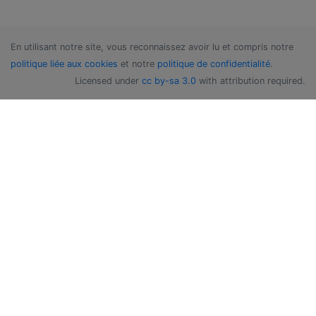
En utilisant notre site, vous reconnaissez avoir lu et compris notre
politique liée aux cookies
et notre
politique de confidentialité
.
Licensed under
cc by-sa 3.0
with attribution required.