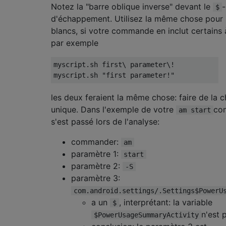
Notez la "barre oblique inverse" devant le
-
$
d'échappement. Utilisez la même chose pour l
blancs, si votre commande en inclut certains à
par exemple
myscript.sh first\ parameter\!

les deux feraient la même chose: faire de la 
unique. Dans l'exemple de votre
com
am start
s'est passé lors de l'analyse:
commander:
am
paramètre 1:
start
paramètre 2:
-S
paramètre 3:
com.android.settings/.Settings$PowerU
a un
, interprétant: la variable
$
n'est 
$PowerUsageSummaryActivity