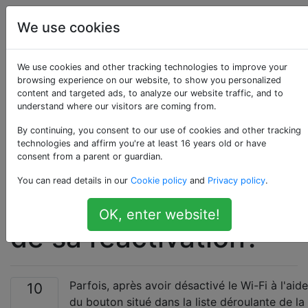
Android
Étiquettes
Account
We use cookies
Comment puis-je
We use cookies and other tracking technologies to improve your
browsing experience on our website, to show you personalized
content and targeted ads, to analyze our website traffic, and to
réparer le bouton Wi-
understand where our visitors are coming from.
Fi ou empêcher les
By continuing, you consent to our use of cookies and other tracking
technologies and affirm you're at least 16 years old or have
consent from a parent or guardian.
erreurs Wi-Fi lors de
You can read details in our
Cookie policy
and
Privacy policy
.
sa désactivation et
OK, enter website!
de sa réactivation?
Parfois, après avoir désactivé le Wi-Fi à l'aide
10
du bouton situé dans la liste déroulante de la