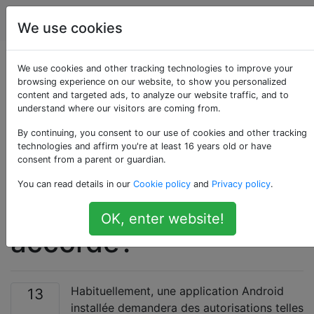
Android
Étiquettes
Account
We use cookies
Existe-t-il une liste
We use cookies and other tracking technologies to improve your
browsing experience on our website, to show you personalized
content and targeted ads, to analyze our website traffic, and to
qui explique les
understand where our visitors are coming from.
risques liés à chaque
By continuing, you consent to our use of cookies and other tracking
technologies and affirm you're at least 16 years old or have
consent from a parent or guardian.
type d'autorisation
You can read details in our
Cookie policy
and
Privacy policy
.
d'application
OK, enter website!
accordé?
Habituellement, une application Android
13
installée demandera des autorisations telles