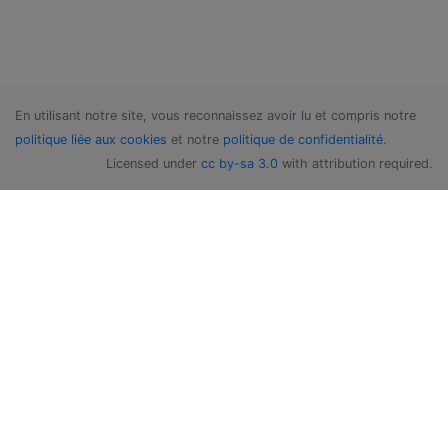
En utilisant notre site, vous reconnaissez avoir lu et compris notre
politique liée aux cookies
et notre
politique de confidentialité
.
Licensed under
cc by-sa 3.0
with attribution required.