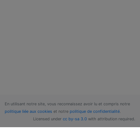
En utilisant notre site, vous reconnaissez avoir lu et compris notre
politique liée aux cookies
et notre
politique de confidentialité
.
Licensed under
cc by-sa 3.0
with attribution required.