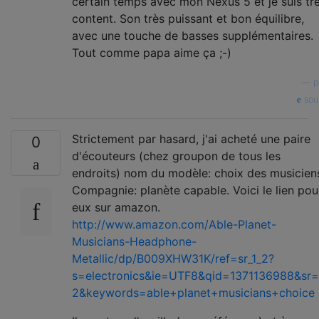
certain temps avec mon Nexus 5 et je suis tr
content. Son très puissant et bon équilibre,
avec une touche de basses supplémentaires.
Tout comme papa aime ça ;-)
—
p
sou
Strictement par hasard, j'ai acheté une paire
0
d'écouteurs (chez groupon de tous les
endroits) nom du modèle: choix des musicien
Compagnie: planète capable. Voici le lien pou
eux sur amazon.
http://www.amazon.com/Able-Planet-
Musicians-Headphone-
Metallic/dp/B009XHW31K/ref=sr_1_2?
s=electronics&ie=UTF8&qid=1371136988&sr=
2&keywords=able+planet+musicians+choice