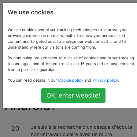
Android
Étiquettes
Account
We use cookies
Comment faire
We use cookies and other tracking technologies to improve your
browsing experience on our website, to show you personalized
content and targeted ads, to analyze our website traffic, and to
fonctionner les
understand where our visitors are coming from.
boutons de volume
By continuing, you consent to our use of cookies and other tracking
technologies and affirm you're at least 16 years old or have consent
from a parent or guardian.
des écouteurs /
You can read details in our
Cookie policy
and
Privacy policy
.
casques avec
OK, enter website!
Android?
Je suis à la recherche d'un casque d'écoute
20
non-intra-auriculaire avec un micro