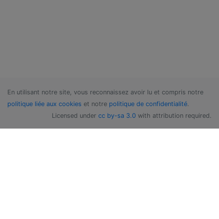
En utilisant notre site, vous reconnaissez avoir lu et compris notre
politique liée aux cookies
et notre
politique de confidentialité
.
Licensed under
cc by-sa 3.0
with attribution required.