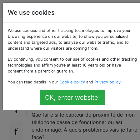
Android
Étiquettes
Account
We use cookies
Quel est le cas
We use cookies and other tracking technologies to improve your
browsing experience on our website, to show you personalized
content and targeted ads, to analyze our website traffic, and to
d'utilisation du
understand where our visitors are coming from.
capteur de
By continuing, you consent to our use of cookies and other tracking
technologies and affirm you're at least 16 years old or have
consent from a parent or guardian.
proximité?
You can read details in our
Cookie policy
and
Privacy policy
.
OK, enter website!
Quelqu'un peut-il m'expliquer à quoi sert le
13
capteur de proximité sur mon téléphone?
Que faire si le capteur de proximité de mon
téléphone cesse de fonctionner ou est
endommagé. À quels problèmes vais-je faire
face?