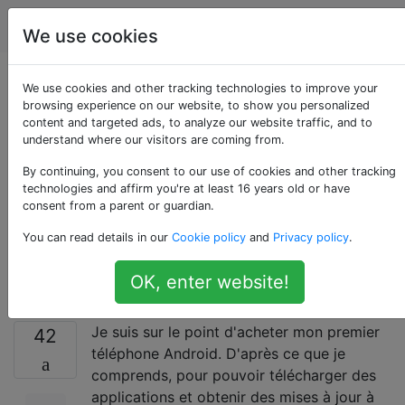
Android
Étiquettes
Account
We use cookies
Quelles informations
We use cookies and other tracking technologies to improve your
browsing experience on our website, to show you personalized
content and targeted ads, to analyze our website traffic, and to
stockent Android par
understand where our visitors are coming from.
défaut sur Google, et
By continuing, you consent to our use of cookies and other tracking
technologies and affirm you're at least 16 years old or have
consent from a parent or guardian.
comment puis-je me
You can read details in our
Cookie policy
and
Privacy policy
.
désinscrire?
OK, enter website!
Je suis sur le point d'acheter mon premier
42
téléphone Android. D'après ce que je
comprends, pour pouvoir télécharger des
applications et obtenir des mises à jour à