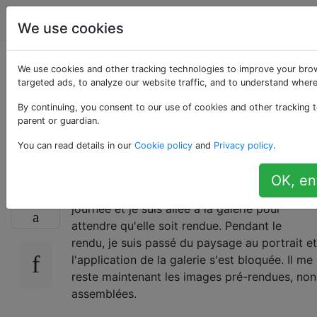
Android
Étiquettes
Account
We use cookies
Existe-t-il un moyen
We use cookies and other tracking technologies to improve your bro
targeted ads, to analyze our website traffic, and to understand where
de restituer une
By continuing, you consent to our use of cookies and other tracking t
parent or guardian.
photosphère?
You can read details in our
Cookie policy
and
Privacy policy
.
OK, en
J'ai pris une photosphère plus tôt dans la
12
journée et je suis allée à la galerie pour
attendre qu'elle soit rendue. Pendant le
rendu, je suis passé du paysage au portrait et
l'application de la galerie s'est bloquée. Il me
reste maintenant les images pré-rendues, non
assemblées.