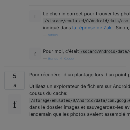
Le chemin correct pour trouver les phot
/storage/emulated/0/Android/data/com
indiqué dans
la réponse de Zak
. Sinon,
—
tanius
Pour moi, c'était
/sdcard/Android/data/
—
Benedikt Köppel
Pour récupérer d'un plantage lors d'un point p
5
Utilisez un explorateur de fichiers sur Androi
cousus du cache:
/storage/emulated/0/Android/data/com.googl
dans le dossier images et sauvegardez-les ave
lendemain que les photos avaient assemblé 