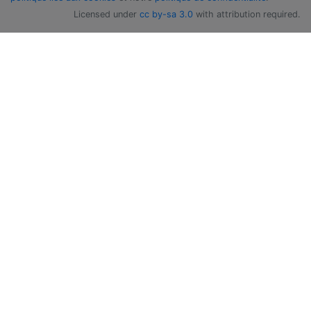
Licensed under
cc by-sa 3.0
with attribution required.