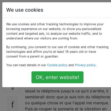
Android
Étiquettes
Account
We use cookies
Comment empêcher
We use cookies and other tracking technologies to improve your
browsing experience on our website, to show you personalized
content and targeted ads, to analyze our website traffic, and to
un téléphone de
understand where our visitors are coming from.
sonner sans rejeter
By continuing, you consent to our use of cookies and other tracking
technologies and affirm you're at least 16 years old or have
consent from a parent or guardian.
l'appel?
You can read details in our
Cookie policy
and
Privacy policy
.
OK, enter website!
Parfois, je ne veux pas prendre un appel,
11
mais je ne veux pas qu'il le sache. J'ai donc
laissé le téléphone jusqu'à ce qu'il s'arrête, il
semblerait donc que je suis loin du téléphone
ou quelque chose et que l'appel me manque.
Puis-je couper la sonnerie et la vibration en