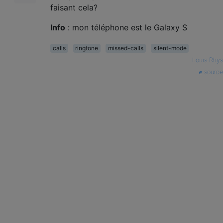
faisant cela?
Info
: mon téléphone est le Galaxy S
calls
ringtone
missed-calls
silent-mode
—
Louis Rhys
source