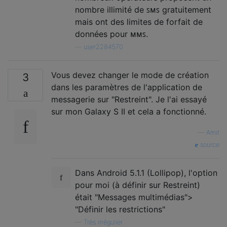
nombre illimité de ꜱᴍꜱ gratuitement
mais ont des limites de forfait de
données pour ᴍᴍꜱ.
—
user2284570
Vous devez changer le mode de création
3
dans les paramètres de l'application de
messagerie sur "Restreint". Je l'ai essayé
sur mon Galaxy S II et cela a fonctionné.
—
Amit
source
Dans Android 5.1.1 (Lollipop), l'option
pour moi (à définir sur Restreint)
était "Messages multimédias">
"Définir les restrictions"
—
Très irrégulier