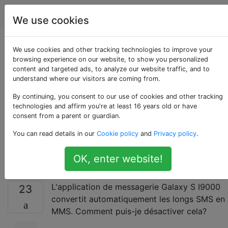
Android
Étiquettes
Account
We use cookies
Comment puis-je
We use cookies and other tracking technologies to improve your
browsing experience on our website, to show you personalized
content and targeted ads, to analyze our website traffic, and to
empêcher mon
understand where our visitors are coming from.
appareil de convertir
By continuing, you consent to our use of cookies and other tracking
technologies and affirm you're at least 16 years old or have
consent from a parent or guardian.
automatiquement les
You can read details in our
Cookie policy
and
Privacy policy
.
SMS en MMS?
OK, enter website!
L'application de messagerie Galaxy S I9000
23
convertit automatiquement les longs SMS en
MMS. Comment puis-je désactiver cela?