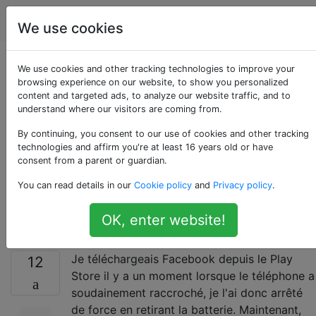
Android
Étiquettes
Account
We use cookies
Où le Play Store
We use cookies and other tracking technologies to improve your
browsing experience on our website, to show you personalized
content and targeted ads, to analyze our website traffic, and to
stocke-t-il les
understand where our visitors are coming from.
applications que je
By continuing, you consent to our use of cookies and other tracking
technologies and affirm you're at least 16 years old or have
consent from a parent or guardian.
télécharge
You can read details in our
Cookie policy
and
Privacy policy
.
actuellement?
OK, enter website!
Je téléchargeais Facebook depuis le Play
12
Store il y a un moment lorsque le téléphone a
soudainement raccroché, je l'ai donc arrêté
de force en retirant la batterie. Maintenant,