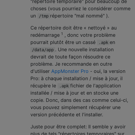
"répertoire temporaire" pour beaucoup de
choses (vous pourriez le considérer comme
un
répertoire "mal nommé" ).
/tmp
Ce répertoire doit être « nettoyé » au
1
redémarrage
, donc votre problème
pourrait plutôt être un cassé
en
.apk
. Une nouvelle installation
/data/app
devrait de toute façon résoudre ce
problème. Je recommande en outre
d'utiliser
AppMonster Pro
- oui, la version
Pro: à chaque installation / mise à jour, il
récupère le
fichier de l'application
.apk
installée / mise à jour et en stocke une
copie. Donc, dans des cas comme celui-ci,
vous pouvez simplement récupérer une
version précédente et l'installer.
Juste pour être complet: Il semble y avoir
plus de tels "répertoires temporaires" sur