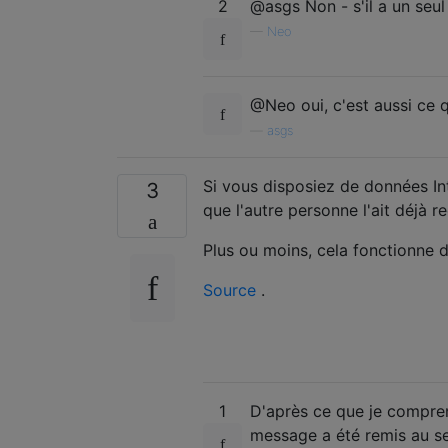
2
@asgs Non - s'il a un seul 
—
Neo
@Neo oui, c'est aussi ce qu
—
asgs
Si vous disposiez de données Int
3
que l'autre personne l'ait déjà 
Plus ou moins, cela fonctionne
Source
.
1
D'après ce que je compre
message a été remis au se