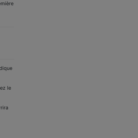
emière
ndique
ez le
rira