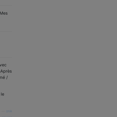
 Mes
avec
 Après
imé /
 le
—
onik