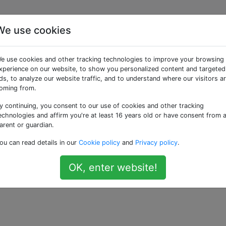
We use cookies
la livraison d'un
e use cookies and other tracking technologies to improve your browsing
App?
xperience on our website, to show you personalized content and targeted
ds, to analyze our website traffic, and to understand where our visitors a
oming from.
y continuing, you consent to our use of cookies and other tracking
 une seule coche, cela est-il simplement supprimé de mon
echnologies and affirm you're at least 16 years old or have consent from 
-il plus remis au destinataire?
arent or guardian.
ou can read details in our
Cookie policy
and
Privacy policy
.
OK, enter website!