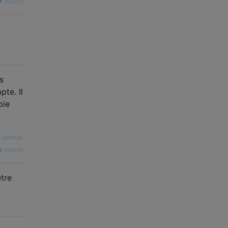
source
s
te. Il
pie
—
peekay
source
être