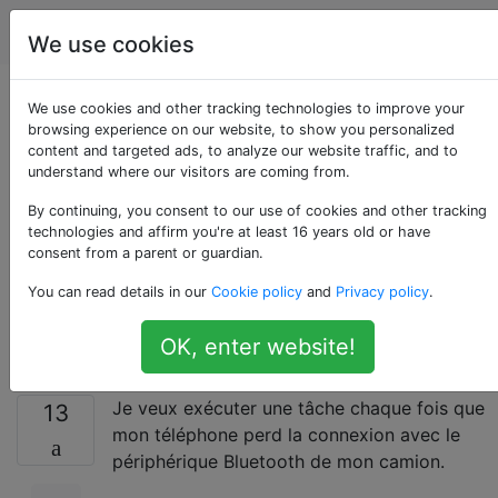
Android
Étiquettes
Account
We use cookies
Tasker: exécuter une
We use cookies and other tracking technologies to improve your
browsing experience on our website, to show you personalized
content and targeted ads, to analyze our website traffic, and to
tâche lorsqu'un
understand where our visitors are coming from.
périphérique
By continuing, you consent to our use of cookies and other tracking
technologies and affirm you're at least 16 years old or have
consent from a parent or guardian.
Bluetooth spécifique
You can read details in our
Cookie policy
and
Privacy policy
.
perd la connexion
OK, enter website!
Je veux exécuter une tâche chaque fois que
13
mon téléphone perd la connexion avec le
périphérique Bluetooth de mon camion.