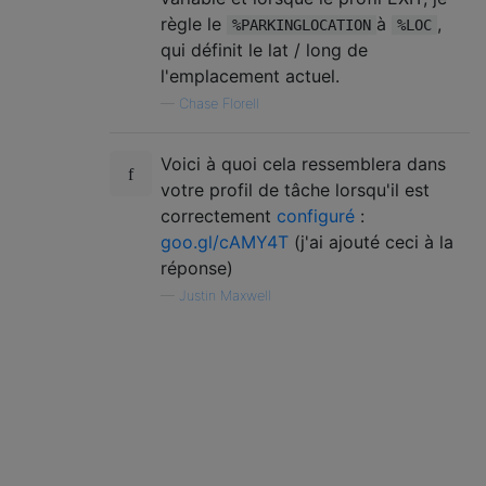
règle le
à
,
%PARKINGLOCATION
%LOC
qui définit le lat / long de
l'emplacement actuel.
—
Chase Florell
Voici à quoi cela ressemblera dans
votre profil de tâche lorsqu'il est
correctement
configuré
:
goo.gl/cAMY4T
(j'ai ajouté ceci à la
réponse)
—
Justin Maxwell