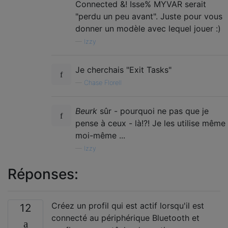
Connected &! Isse% MYVAR serait
"perdu un peu avant". Juste pour vous
donner un modèle avec lequel jouer :)
—
Izzy
Je cherchais "Exit Tasks"
—
Chase Florell
Beurk
sûr - pourquoi ne pas que je
pense à ceux - là!?! Je les utilise même
moi-même ...
—
Izzy
Réponses:
Créez un profil qui est actif lorsqu'il est
12
connecté au périphérique Bluetooth et