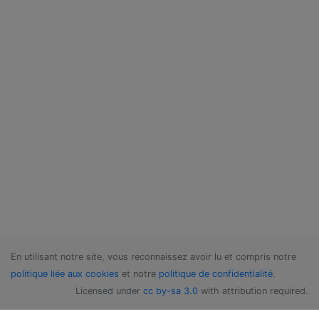
En utilisant notre site, vous reconnaissez avoir lu et compris notre
politique liée aux cookies
et notre
politique de confidentialité
.
Licensed under
cc by-sa 3.0
with attribution required.