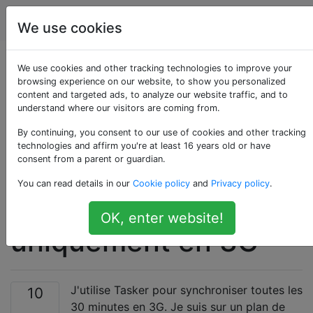
Android
Étiquettes
Account
We use cookies
Autoriser uniquement
We use cookies and other tracking technologies to improve your
browsing experience on our website, to show you personalized
content and targeted ads, to analyze our website traffic, and to
des applications
understand where our visitors are coming from.
spécifiques à utiliser
By continuing, you consent to our use of cookies and other tracking
technologies and affirm you're at least 16 years old or have
consent from a parent or guardian.
les données
You can read details in our
Cookie policy
and
Privacy policy
.
cellulaires,
OK, enter website!
uniquement en 3G
J'utilise Tasker pour synchroniser toutes les
10
30 minutes en 3G. Je suis sur un plan de