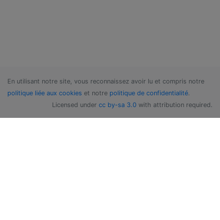
En utilisant notre site, vous reconnaissez avoir lu et compris notre
politique liée aux cookies
et notre
politique de confidentialité
.
Licensed under
cc by-sa 3.0
with attribution required.