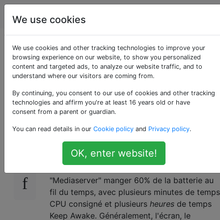
Android
Étiquettes
Account
We use cookies
Mediaserver utilisant
We use cookies and other tracking technologies to improve your
browsing experience on our website, to show you personalized
content and targeted ads, to analyze our website traffic, and to
un temps CPU et une
understand where our visitors are coming from.
batterie excessifs
By continuing, you consent to our use of cookies and other tracking
technologies and affirm you're at least 16 years old or have
consent from a parent or guardian.
You can read details in our
Cookie policy
and
Privacy policy
.
J'ai un Nexus 4 sur OS version 4.2.1 qui a
17
soudainement commencé à vider sa batterie
OK, enter website!
très rapidement. Lorsque je regarde
l'utilisation de la batterie, je vois
"Mediaserver" manger 60% de la batterie au
fil du temps, avec plusieurs minutes de temps
CPU consigné et plusieurs
heures
de temps
Keep Awake. Généralement, l'écran, le