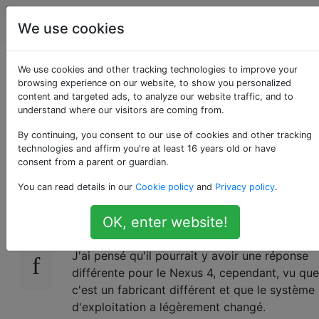
Android
Étiquettes
Account
We use cookies
Améliorez l'intensité
We use cookies and other tracking technologies to improve your
browsing experience on our website, to show you personalized
content and targeted ads, to analyze our website traffic, and to
des vibrations du
understand where our visitors are coming from.
Nexus 4
By continuing, you consent to our use of cookies and other tracking
technologies and affirm you're at least 16 years old or have
consent from a parent or guardian.
You can read details in our
Cookie policy
and
Privacy policy
.
C'est essentiellement la même question que
13
celle posée ici:
augmenter la force de
OK, enter website!
vibration
J'ai pensé qu'il pourrait y avoir une réponse
différente pour le Nexus 4, cependant, vu que
c'est un fabricant différent et que le système
d'exploitation a légèrement changé.