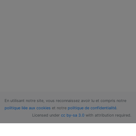
En utilisant notre site, vous reconnaissez avoir lu et compris notre
politique liée aux cookies
et notre
politique de confidentialité
.
Licensed under
cc by-sa 3.0
with attribution required.