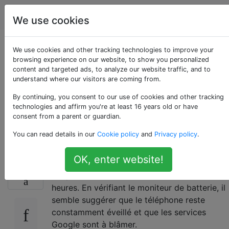
Android
Étiquettes
Account
We use cookies
Les services Google
We use cookies and other tracking technologies to improve your
browsing experience on our website, to show you personalized
content and targeted ads, to analyze our website traffic, and to
tuent ma batterie en
understand where our visitors are coming from.
gardant le téléphone
By continuing, you consent to our use of cookies and other tracking
technologies and affirm you're at least 16 years old or have
consent from a parent or guardian.
éveillé
You can read details in our
Cookie policy
and
Privacy policy
.
OK, enter website!
Au cours des derniers jours, mon Galaxy S3
19
est passé de 12 à 13 heures à environ 6
heures. En vérifiant le moniteur de batterie, il
semble suggérer que le téléphone reste
constamment éveillé et que les services
Google sont à blâmer.