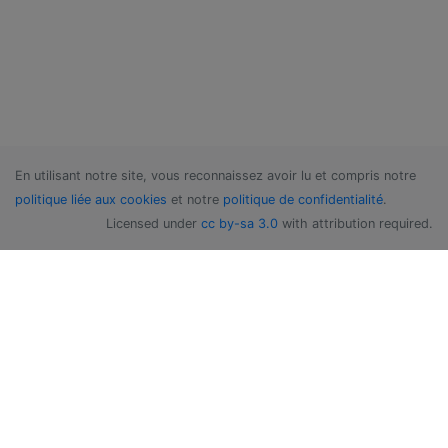
En utilisant notre site, vous reconnaissez avoir lu et compris notre
politique liée aux cookies
et notre
politique de confidentialité
.
Licensed under
cc by-sa 3.0
with attribution required.