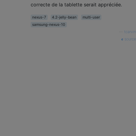
correcte de la tablette serait appréciée.
nexus-7
4.2-jelly-bean
multi-user
samsung-nexus-10
—
tcarvin
source