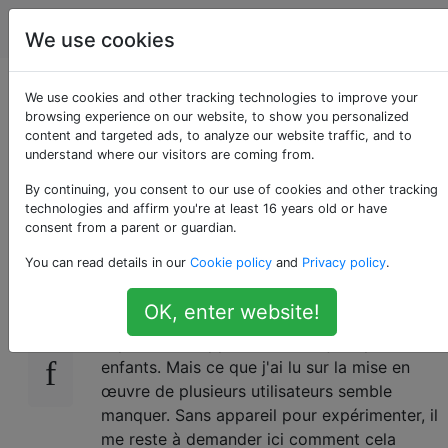
Android
Étiquettes
Account
We use cookies
Comment configurer
We use cookies and other tracking technologies to improve your
browsing experience on our website, to show you personalized
content and targeted ads, to analyze our website traffic, and to
un Nexus 7/10 pour
understand where our visitors are coming from.
un usage familial
By continuing, you consent to our use of cookies and other tracking
technologies and affirm you're at least 16 years old or have
consent from a parent or guardian.
You can read details in our
Cookie policy
and
Privacy policy
.
J'envisage d'acheter une des tablettes Nexus
17
pour ma famille. Je pense que le support
OK, enter website!
multi-utilisateurs est un excellent moyen de
séparer mes applications des jeux pour
enfants. Mais ce que j'ai lu sur la mise en
œuvre de plusieurs utilisateurs semble
manquer. Sans appareil pour expérimenter, il
me reste à demander ici comment cela