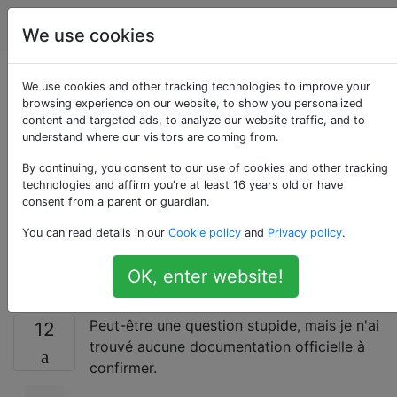
Android
Étiquettes
Account
We use cookies
Comment
We use cookies and other tracking technologies to improve your
browsing experience on our website, to show you personalized
content and targeted ads, to analyze our website traffic, and to
fonctionnent les
understand where our visitors are coming from.
paramètres de
By continuing, you consent to our use of cookies and other tracking
technologies and affirm you're at least 16 years old or have
consent from a parent or guardian.
luminosité
You can read details in our
Cookie policy
and
Privacy policy
.
automatique?
OK, enter website!
Peut-être une question stupide, mais je n'ai
12
trouvé aucune documentation officielle à
confirmer.