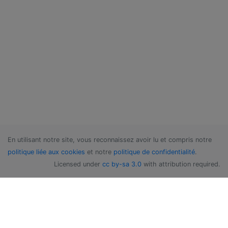
En utilisant notre site, vous reconnaissez avoir lu et compris notre
politique liée aux cookies
et notre
politique de confidentialité
.
Licensed under
cc by-sa 3.0
with attribution required.