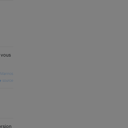
, vous
—
Marinos
source
ersion