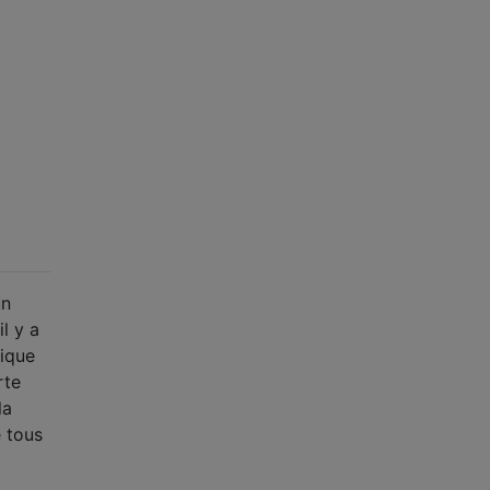
un
l y a
lique
rte
la
 tous