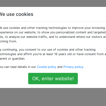
We use cookies
ur que le suivi des
e use cookies and other tracking technologies to improve your browsing
gle Now fonctionne?
xperience on our website, to show you personalized content and targeted
ds, to analyze our website traffic, and to understand where our visitors a
oming from.
y continuing, you consent to our use of cookies and other tracking
e Google -> Google Now, j'ai coché "Afficher les cartes b
echnologies and affirm you're at least 16 years old or have consent from 
é et la description indique "lorsqu'un e-mail de confirmatio
arent or guardian.
chat en ligne"
ou can read details in our
Cookie policy
and
Privacy policy
.
tilisé la fonction de rebond de mutt pour envoyer deux avis
OK, enter website!
te gmail. Les notifications par e-mail sont apparues sur
s tard), je n'ai toujours pas pu afficher la carte de suivi 