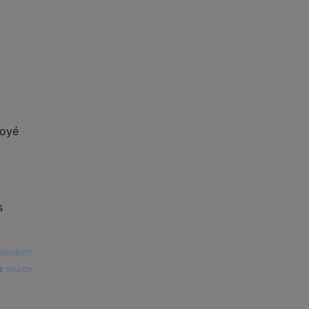
voyé
s
derobert
source