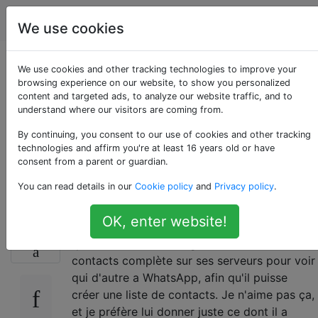
Android
Étiquettes
Account
We use cookies
Est-il possible de
We use cookies and other tracking technologies to improve your
browsing experience on our website, to show you personalized
content and targeted ads, to analyze our website traffic, and to
limiter la liste des
understand where our visitors are coming from.
contacts dans
By continuing, you consent to our use of cookies and other tracking
technologies and affirm you're at least 16 years old or have
consent from a parent or guardian.
WhatsApp?
You can read details in our
Cookie policy
and
Privacy policy
.
OK, enter website!
Aujourd'hui, j'ai installé WhatsApp, et je sais
10
qu'il souhaite télécharger ma liste de
contacts complète sur ses serveurs pour voir
qui d'autre a WhatsApp, afin qu'il puisse
créer une liste de contacts. Je n'aime pas ça,
et je préfère lui donner juste ce dont il a