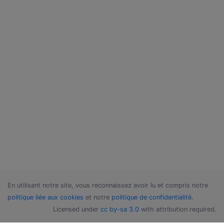
En utilisant notre site, vous reconnaissez avoir lu et compris notre
politique liée aux cookies
et notre
politique de confidentialité
.
Licensed under
cc by-sa 3.0
with attribution required.