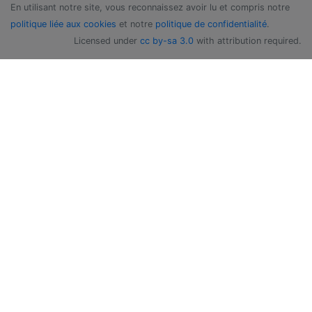
En utilisant notre site, vous reconnaissez avoir lu et compris notre
politique liée aux cookies
et notre
politique de confidentialité
.
Licensed under
cc by-sa 3.0
with attribution required.