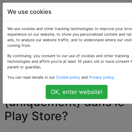
Android
Étiquettes
Account
We use cookies
Comment puis-je
We use cookies and other tracking technologies to improve your bro
experience on our website, to show you personalized content and ta
ads, to analyze our website traffic, and to understand where our visit
obtenir une liste de
coming from.
toutes mes
By continuing, you consent to our use of cookies and other tracking
technologies and affirm you're at least 16 years old or have consent 
parent or guardian.
applications
You can read details in our
Cookie policy
and
Privacy policy
.
payantes
OK, enter website!
(uniquement) dans le
Play Store?