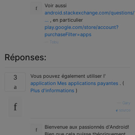
Voir aussi
android.stackexchange.com/questions/
…
, en particulier
play.google.com/store/account?
purchaseFilter=apps
—
Tobu
Réponses:
Vous pouvez également utiliser l'
3
application Mes applications payantes
. (
Plus d'informations
)
—
Gary
source
Bienvenue aux passionnés d'Android!
Bien que cela puisse théoriquement