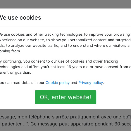
We use cookies
ssages texte Android
e use cookies and other tracking technologies to improve your browsing
ls quelques minutes à
xperience on our website, to show you personalized content and targeted
ds, to analyze our website traffic, and to understand where our visitors a
oming from.
y continuing, you consent to our use of cookies and other tracking
echnologies and affirm you're at least 16 years old or have consent from 
arent or guardian.
ier téléphone Android, HTC Desire Z avec Android 2.2 (Fr
ou can read details in our
Cookie policy
and
Privacy policy
.
MS Nokia E71 à l'aide de l'application Athg2Sms Android (
OK, enter website!
e Nokia CSV au format Unix). Les 2 000 messages entrants 
rtés.
essage, mon téléphone s'arrête pratiquement avec une boî
z patienter ...". Ce message peut apparaître pendant 30 se