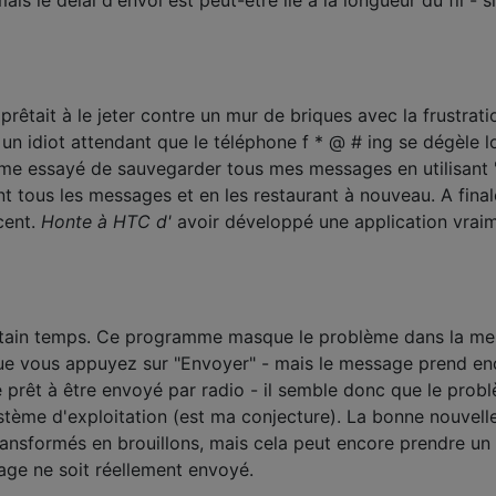
prêtait à le jeter contre un mur de briques avec la frustrati
un idiot attendant que le téléphone f * @ # ing se dégèle l
ême essayé de sauvegarder tous mes messages en utilisant
t tous les messages et en les restaurant à nouveau. A fina
cent.
Honte à HTC d'
avoir développé une application vrai
ertain temps. Ce programme masque le problème dans la me
ue vous appuyez sur "Envoyer" - mais le message prend en
prêt à être envoyé par radio - il semble donc que le prob
stème d'exploitation (est ma conjecture). La bonne nouvell
ansformés en brouillons, mais cela peut encore prendre un
ge ne soit réellement envoyé.