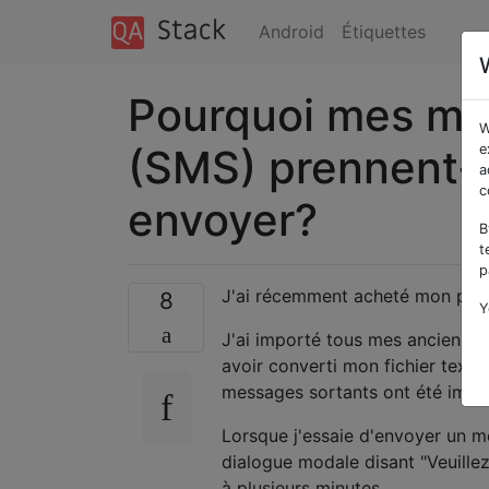
Android
Étiquettes
Pourquoi mes me
W
(SMS) prennent-i
e
a
c
envoyer?
B
t
p
J'ai récemment acheté mon prem
8
Y
J'ai importé tous mes anciens S
avoir converti mon fichier text
messages sortants ont été impo
Lorsque j'essaie d'envoyer un m
dialogue modale disant "Veuille
à plusieurs minutes.