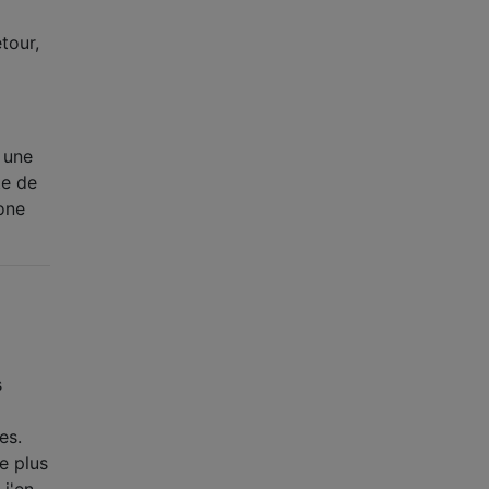
tour,
 une
te de
hone
s
es.
e plus
 j'en