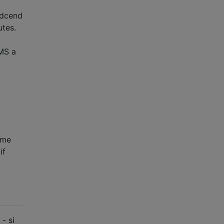
ndcend
utes.
SMS a
ème
if
- si