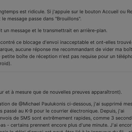
ngtemps est ridicule. Si j'appuie sur le bouton Accueil ou Re
t le message passe dans "Brouillons".
 un message et le transmettrait en arrière-plan.
ncontré ce blocage d'envoi inacceptable et ont-elles trouvé
arque, aucune réponse me recommandant de vider ma boî
 petite boîte de réception n'est pas requise pour un télép
roid).
fur et à mesure que de nouvelles preuves apparaîtront).
ion de @Michael Paulukonis ci-dessous, j'ai supprimé me
 passé au K-9 pour le courrier électronique. Depuis, j'ai
envois de SMS sont extrêmement rapides, comme 3 second
as - certains prennent encore plus d'une minute. J'ai encor
s le délai d'envoi est peut-être lié à la longueur du fil - si