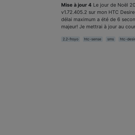
Mise à jour 4
Le jour de Noël 201
v1.72.405.2 sur mon HTC Desire
délai maximum a été de 6 second
majeur! Je mettrai à jour au cou
2.2-froyo
htc-sense
sms
htc-desi