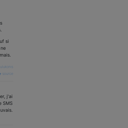
es
.
uf si
 ne
amais.
ulukonis
source
r, j'ai
le SMS
uvais.