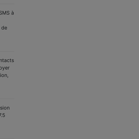
 SMS à
 de
ntacts
voyer
ion,
rsion
7.5