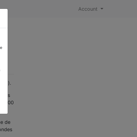
Account
re
a
oyo).
après
et 200
te de
condes