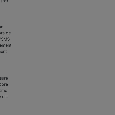
on
ors de
 "SMS
lement
ment
sure
core
lème
e est