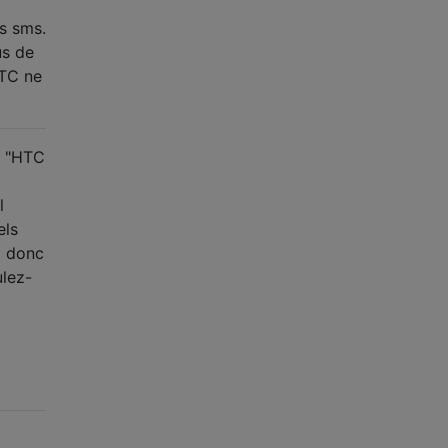
es sms.
us de
HTC ne
> "HTC
l
els
ai donc
ulez-