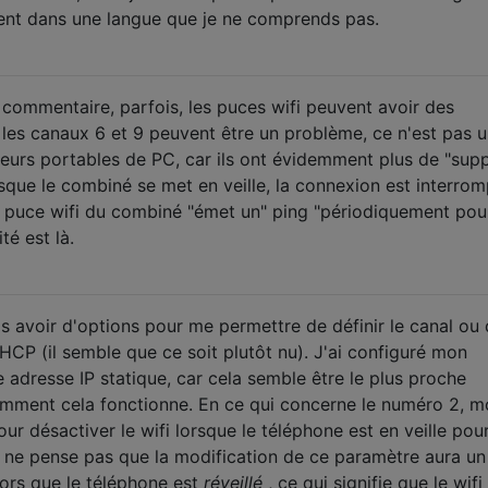
ent dans une langue que je ne comprends pas.
commentaire, parfois, les puces wifi peuvent avoir des
, les canaux 6 et 9 peuvent être un problème, ce n'est pas 
eurs portables de PC, car ils ont évidemment plus de "sup
rsque le combiné se met en veille, la connexion est interrom
 la puce wifi du combiné "émet un" ping "périodiquement pou
té est là.
 avoir d'options pour me permettre de définir le canal ou
HCP (il semble que ce soit plutôt nu). J'ai configuré mon
e adresse IP statique, car cela semble être le plus proche
omment cela fonctionne. En ce qui concerne le numéro 2, 
ur désactiver le wifi lorsque le téléphone est en veille pou
e ne pense pas que la modification de ce paramètre aura un
ors que le téléphone est
réveillé
, ce qui signifie que le wifi