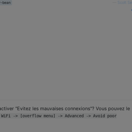
ly-bean
—
Scott S
ctiver "Evitez les mauvaises connexions"? Vous pouvez le
 WiFi -> [overflow menu] -> Advanced -> Avoid poor