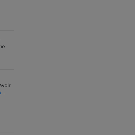
e
une
avoir
s/…