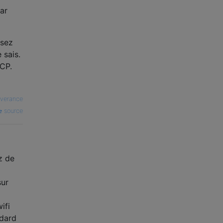
ar
ssez
 sais.
HCP.
everance
source
z de
sur
ifi
ndard