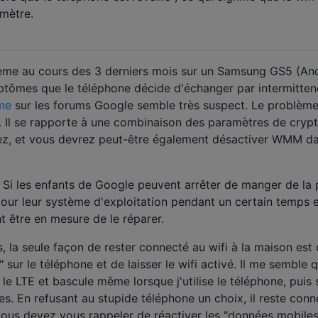
mètre.
ème au cours des 3 derniers mois sur un Samsung GS5 (An
ptômes que le téléphone décide d'échanger par intermitte
me
sur les forums Google semble très suspect. Le problème
. Il se rapporte à une combinaison des paramètres de cryp
sez, et vous devrez peut-être également désactiver WMM d
 Si les enfants de Google peuvent arrêter de manger de la 
pour leur système d'exploitation pendant un certain temps 
nt être en mesure de le réparer.
s, la seule façon de rester connecté au wifi à la maison est
sur le téléphone et de laisser le wifi activé. Il me semble q
t le LTE et bascule même lorsque j'utilise le téléphone, puis 
res. En refusant au stupide téléphone un choix, il reste con
 vous devez vous rappeler de réactiver les "données mobiles