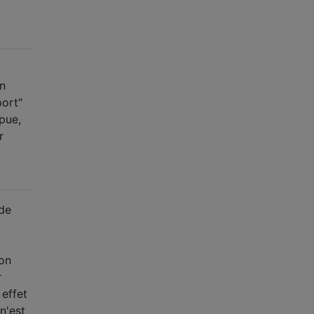
un
port"
pue,
r
 de
mon
r
 effet
 n'est