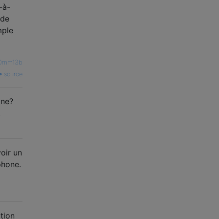
-à-
 de
mple
0mm13b
source
one?
.
oir un
phone.
ation