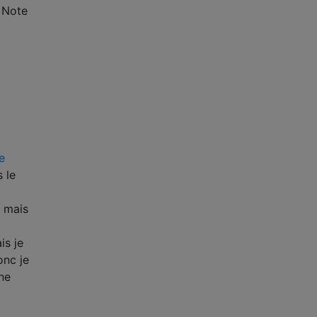
 Note
e
s le
" mais
is je
onc je
une