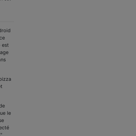
droid
nce
 est
tage
ans
pizza
et
 de
ue le
se
necté
"