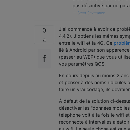
pas désactivé par ce para
—
Scott Severance
J'ai commencé à avoir ce probl
0
4.4.2). J'obtiens les mêmes sym
entre le wifi et la 4G. Ce
problè
lié à Android par son apparence
(passer au WEP) que vous utili
vos paramètres QOS.
En cours depuis au moins 2 ans.
et penser à des noms ridicules 
faire un vrai codage, ils devraie
À défaut de la solution ci-dessu
désactiver les "données mobiles" 
téléphone voit à la fois le wifi e
reconnecte à intervalles aléatoi
au wifi. La seule chose est que