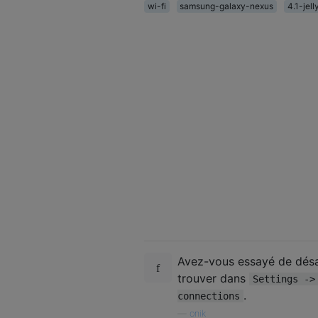
wi-fi
samsung-galaxy-nexus
4.1-jel
Avez-vous essayé de désa
trouver dans
Settings ->
.
connections
—
onik