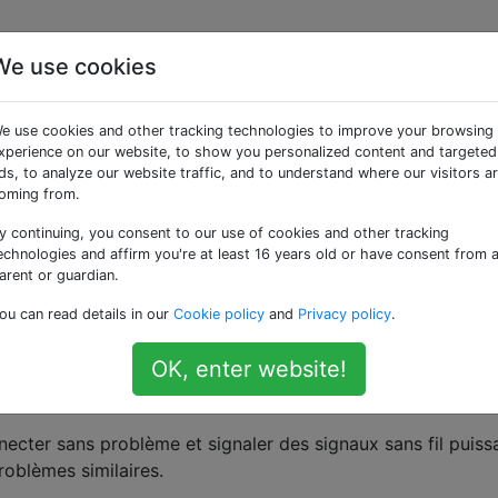
We use cookies
nnexion Wi-Fi
e use cookies and other tracking technologies to improve your browsing
xperience on our website, to show you personalized content and targeted
ds, to analyze our website traffic, and to understand where our visitors a
garder une connexion Wi-Fi, d'abord à la maison et maintena
oming from.
qu'après un certain temps, je remarquerai que mon téléphone
y continuing, you consent to our use of cookies and other tracking
echnologies and affirm you're at least 16 years old or have consent from 
arent or guardian.
i-Fi, je verrai un signal fort de mon routeur. Lorsque j'essa
ou can read details in our
Cookie policy
and
Privacy policy
.
btiens souvent le message "Impossible de se connecter au
 y a une place spéciale en enfer pour ceux qui écrivent des
OK, enter website!
 aucune indication sur la nature du problème.) D'autres foi
al est signalé comme faible et tombe rapidement.
ecter sans problème et signaler des signaux sans fil puiss
roblèmes similaires.