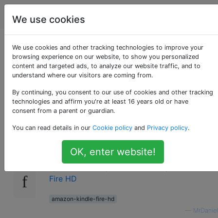
Android
Étiquettes
Account
We use cookies
Quelle est la version
We use cookies and other tracking technologies to improve your
browsing experience on our website, to show you personalized
content and targeted ads, to analyze our website traffic, and to
d'Android OS sur le
understand where our visitors are coming from.
Kindle Fire HD?
By continuing, you consent to our use of cookies and other tracking
technologies and affirm you're at least 16 years old or have
consent from a parent or guardian.
You can read details in our
Cookie policy
and
Privacy policy
.
Quelle version d'Android fonctionne sur le
17
Kindle Fire HD récemment annoncé, Amazon
OK, enter website!
semble ne pas mentionner ce détail dans les
spécifications qu'ils énumèrent pour
Kindle
Fire HD
amazon-kindle-fire-hd
—
MrDaniel