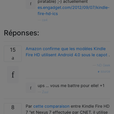
piratable) ;-) actuellement
es.engadget.com/2012/09/07/kindle-
fire-hd-ics
—
ce4
Réponses:
Amazon confirme que les modèles Kindle
15
Fire HD utilisent Android 4.0 sous le capot
.
—
ND Geek
source
ups ... vous me battre pour elle! +1
—
Zuul
Par
cette comparaison
entre Kindle Fire HD
8
7 "et Nexus 7 effectuée par CNET, il utilise