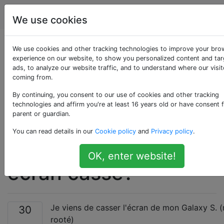
Android
Étiquettes
Account
We use cookies
Comment
We use cookies and other tracking technologies to improve your bro
experience on our website, to show you personalized content and ta
ads, to analyze our website traffic, and to understand where our visit
sauvegarder des
coming from.
données (SMS /
By continuing, you consent to our use of cookies and other tracking
technologies and affirm you're at least 16 years old or have consent 
parent or guardian.
contacts) à partir
You can read details in our
Cookie policy
and
Privacy policy
.
d'un appareil avec un
OK, enter website!
écran cassé?
Je viens de casser l'écran de mon Galaxy S. 
30
rooté)