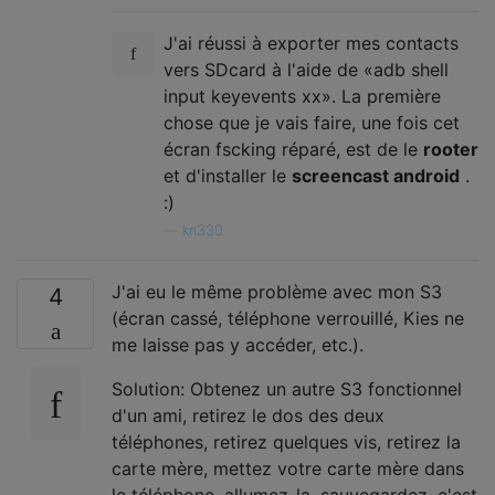
J'ai réussi à exporter mes contacts
vers SDcard à l'aide de «adb shell
input keyevents xx». La première
chose que je vais faire, une fois cet
écran fscking réparé, est de le
rooter
et d'installer le
screencast android
.
:)
—
kn330
J'ai eu le même problème avec mon S3
4
(écran cassé, téléphone verrouillé, Kies ne
me laisse pas y accéder, etc.).
Solution: Obtenez un autre S3 fonctionnel
d'un ami, retirez le dos des deux
téléphones, retirez quelques vis, retirez la
carte mère, mettez votre carte mère dans
le téléphone, allumez-la, sauvegardez, c'est