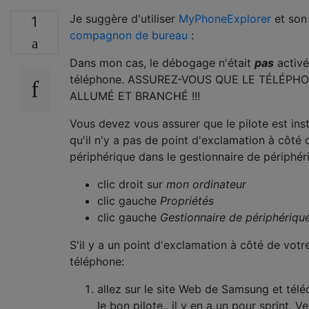
Je suggère d'utiliser
MyPhoneExplorer
et son
1
compagnon de bureau
:
Dans mon cas, le débogage n'était
pas
activé
téléphone. ASSUREZ-VOUS QUE LE TÉLÉPH
ALLUMÉ ET BRANCHÉ !!!
Vous devez vous assurer que le pilote est inst
qu'il n'y a pas de point d'exclamation à côté 
périphérique dans le gestionnaire de périphér
clic droit sur
mon ordinateur
clic gauche
Propriétés
clic gauche
Gestionnaire de périphériqu
S'il y a un point d'exclamation à côté de votr
téléphone:
allez sur le site Web de Samsung et tél
le bon pilote., il y en a un pour sprint, Ve