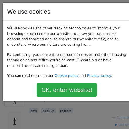
Android
Étiquettes
Account
We use cookies
Comment
We use cookies and other tracking technologies to improve your
browsing experience on our website, to show you personalized
content and targeted ads, to analyze our website traffic, and to
sauvegarder et
understand where our visitors are coming from.
restaurer des
By continuing, you consent to our use of cookies and other tracking
technologies and affirm you're at least 16 years old or have
consent from a parent or guardian.
messages SMS?
You can read details in our
Cookie policy
and
Privacy policy
.
OK, enter website!
Comment sauvegarder et restaurer des
49
messages SMS?
sms
backup
restore
—
Canard
source