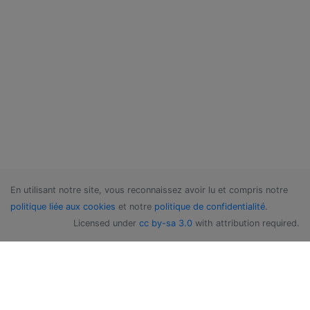
En utilisant notre site, vous reconnaissez avoir lu et compris notre
politique liée aux cookies
et notre
politique de confidentialité
.
Licensed under
cc by-sa 3.0
with attribution required.