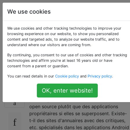
Android
Étiquettes
Account
We use cookies
Où puis-je trouver
We use cookies and other tracking technologies to improve your
browsing experience on our website, to show you personalized
content and targeted ads, to analyze our website traffic, and to
des applications
understand where our visitors are coming from.
Android open
By continuing, you consent to our use of cookies and other tracking
technologies and affirm you're at least 16 years old or have
consent from a parent or guardian.
source?
You can read details in our
Cookie policy
and
Privacy policy
.
OK, enter website!
Je ne suis pas un zélé open source, mais je
36
préfère généralement utiliser des applications
open source plutôt que des applications
propriétaires si elles se superposent. Existe-
t-il des sites d'annuaires avec des critiques,
etc. spécialisés dans les applications Android