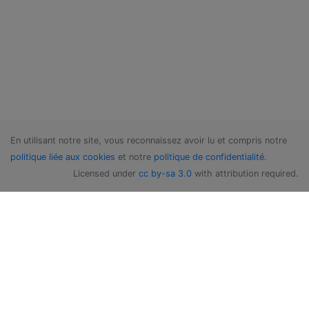
En utilisant notre site, vous reconnaissez avoir lu et compris notre
politique liée aux cookies
et notre
politique de confidentialité
.
Licensed under
cc by-sa 3.0
with attribution required.