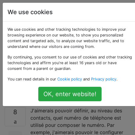
Android
Étiquettes
Account
We use cookies
App pour me
We use cookies and other tracking technologies to improve your
browsing experience on our website, to show you personalized
content and targeted ads, to analyze our website traffic, and to
permettre de définir
understand where our visitors are coming from.
quels contacts
By continuing, you consent to our use of cookies and other tracking
technologies and affirm you're at least 16 years old or have
consent from a parent or guardian.
appeler avec Google
You can read details in our
Cookie policy
and
Privacy policy
.
Voice par défaut?
OK, enter website!
J'aimerais pouvoir définir, au niveau des
8
contacts, quel numéro de téléphone est
utilisé pour composer le numéro. Par
exemple, j'aimerais pouvoir le configurer