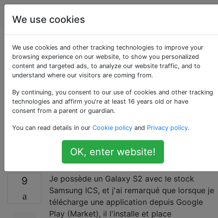
Android
Étiquettes
Account
We use cookies
Comment puis-je
We use cookies and other tracking technologies to improve your
browsing experience on our website, to show you personalized
content and targeted ads, to analyze our website traffic, and to
désactiver la création
understand where our visitors are coming from.
de raccourcis après
By continuing, you consent to our use of cookies and other tracking
technologies and affirm you're at least 16 years old or have
consent from a parent or guardian.
l'installation à partir
You can read details in our
Cookie policy
and
Privacy policy
.
de Google Play?
OK, enter website!
Je possède un Galaxy S2 avec le stock
9
Samsung ICS, et j'ai remarqué que lorsque je
télécharge une application depuis Google
Play (Market), il l'installe et place