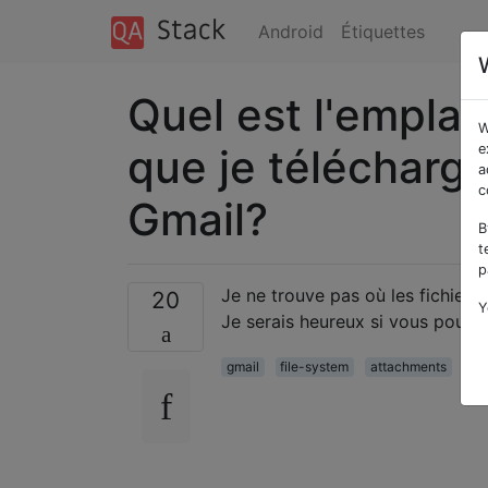
Android
Étiquettes
Quel est l'empla
W
que je télécharge 
e
a
c
Gmail?
B
t
p
Je ne trouve pas où les fichiers 
20
Y
Je serais heureux si vous pouviez
gmail
file-system
attachments