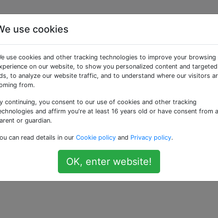
We use cookies
cement des pièces joint
e use cookies and other tracking technologies to improve your browsing
à partir de l'applicatio
xperience on our website, to show you personalized content and targeted
ds, to analyze our website traffic, and to understand where our visitors a
oming from.
y continuing, you consent to our use of cookies and other tracking
echnologies and affirm you're at least 16 years old or have consent from 
arent or guardian.
sont enregistrés après les avoir téléchargés à partir d'un e-
ou can read details in our
Cookie policy
and
Privacy policy
.
 me diriger vers l'endroit.
OK, enter website!
—
use