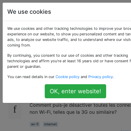
Android
Étiquettes
Account
We use cookies
Désactivez toutes les
We use cookies and other tracking technologies to improve your bro
experience on our website, to show you personalized content and ta
ads, to analyze our website traffic, and to understand where our visit
connexions Internet
coming from.
non Wi-Fi
By continuing, you consent to our use of cookies and other tracking
technologies and affirm you're at least 16 years old or have consent 
parent or guardian.
You can read details in our
Cookie policy
and
Privacy policy
.
Je souhaite que mon téléphone (exécutant A
9
2.3.5) se connecte uniquement à Internet via 
OK, enter website!
Fi.
Comment puis-je désactiver toutes les conne
non Wi-Fi, telles que la 3G ou similaire?
wi-fi
internet