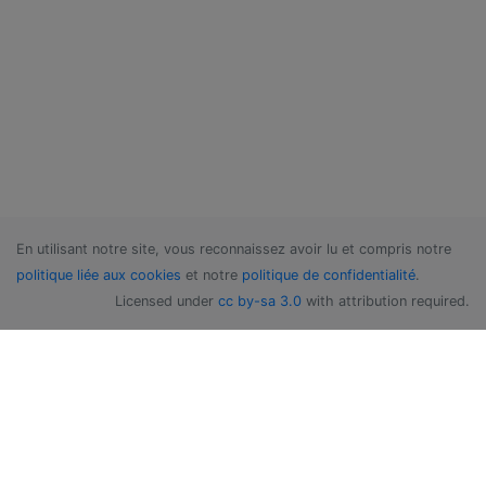
En utilisant notre site, vous reconnaissez avoir lu et compris notre
politique liée aux cookies
et notre
politique de confidentialité
.
Licensed under
cc by-sa 3.0
with attribution required.