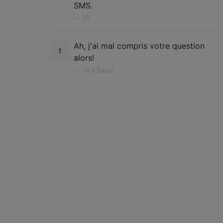
SMS.
—
RR
Ah, j'ai mal compris votre question
alors!
—
Nick Badal