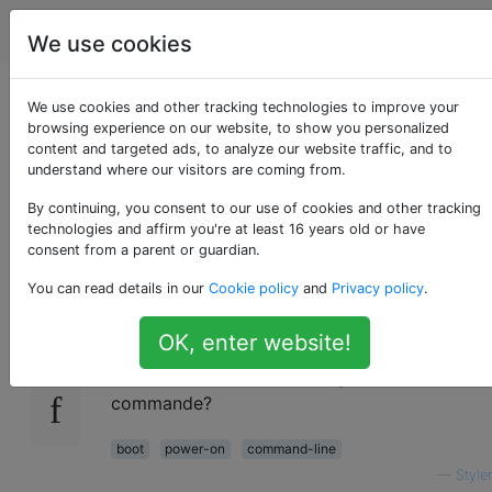
Android
Étiquettes
Account
We use cookies
Allumer le téléphone
We use cookies and other tracking technologies to improve your
browsing experience on our website, to show you personalized
content and targeted ads, to analyze our website traffic, and to
avec ADB ou
understand where our visitors are coming from.
Fastboot?
By continuing, you consent to our use of cookies and other tracking
technologies and affirm you're at least 16 years old or have
consent from a parent or guardian.
You can read details in our
Cookie policy
and
Privacy policy
.
Mon bouton d'alimentation semble avoir
9
explosé, existe-t-il un moyen de démarrer
OK, enter website!
mon téléphone en utilisant ADB ou Fastboot
ou une autre interface de ligne de
commande?
boot
power-on
command-line
—
Styler