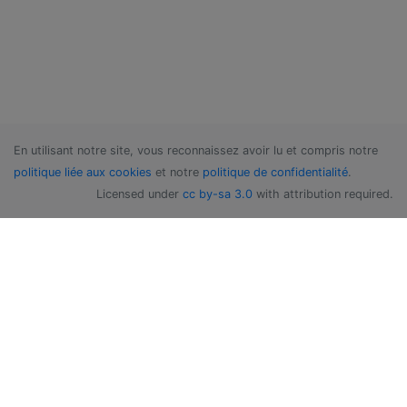
En utilisant notre site, vous reconnaissez avoir lu et compris notre
politique liée aux cookies
et notre
politique de confidentialité
.
Licensed under
cc by-sa 3.0
with attribution required.