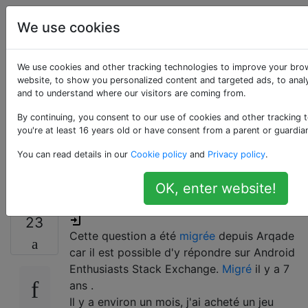
Android
Étiquettes
Account
We use cookies
Comment fonctionne
We use cookies and other tracking technologies to improve your bro
website, to show you personalized content and targeted ads, to analy
and to understand where our visitors are coming from.
la «vérification des
By continuing, you consent to our use of cookies and other tracking 
licences de marché»
you're at least 16 years old or have consent from a parent or guardia
You can read details in our
Cookie policy
and
Privacy policy
.
de Google Play?
OK, enter website!
23
Cette question a été
migrée
depuis Arqade
car il est possible d'y répondre sur Android
Enthusiasts Stack Exchange.
Migré
il y a 7
ans
.
Il y a environ un mois, j'ai acheté un jeu