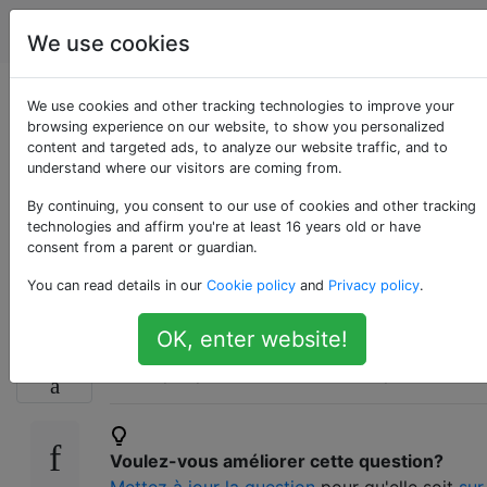
Android
Étiquettes
Account
We use cookies
Comment bloquer les
We use cookies and other tracking technologies to improve your
browsing experience on our website, to show you personalized
content and targeted ads, to analyze our website traffic, and to
SMS entrants de
understand where our visitors are coming from.
certains expéditeurs?
By continuing, you consent to our use of cookies and other tracking
technologies and affirm you're at least 16 years old or have
consent from a parent or guardian.
[fermé]
You can read details in our
Cookie policy
and
Privacy policy
.
OK, enter website!
Fermé.
Cette question est
hors sujet
. Il
8
n'accepte pas actuellement de réponses.
Voulez-vous améliorer cette question?
Mettez à jour la question
pour qu'elle soit
sur