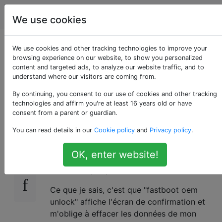
Android
Étiquettes
Account
We use cookies
Que fait le
We use cookies and other tracking technologies to improve your
browsing experience on our website, to show you personalized
content and targeted ads, to analyze our website traffic, and to
«verrouillage OEM
understand where our visitors are coming from.
fastboot»?
By continuing, you consent to our use of cookies and other tracking
technologies and affirm you're at least 16 years old or have
consent from a parent or guardian.
You can read details in our
Cookie policy
and
Privacy policy
.
J'ai mon téléphone depuis des mois, chargé
21
avec plusieurs micrologiciels, ROM et OTA,
OK, enter website!
sans jamais exécuter cette commande.
Qu'est ce que ça fait?
Ce que je sais, c'est que "fastboot oem
unlock" affiche l'écran de confirmation et
m'oblige à effacer les données de mon