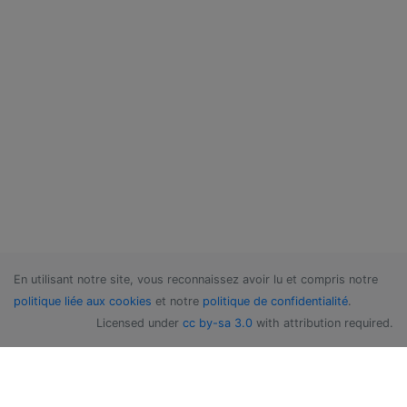
En utilisant notre site, vous reconnaissez avoir lu et compris notre
politique liée aux cookies
et notre
politique de confidentialité
.
Licensed under
cc by-sa 3.0
with attribution required.