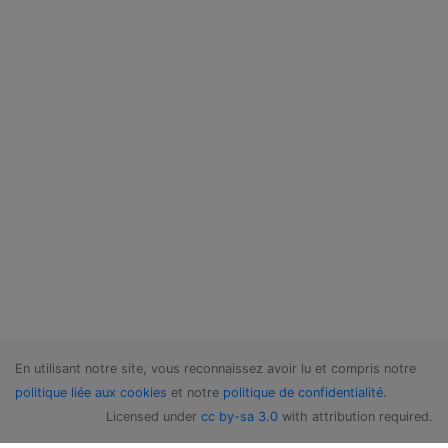
En utilisant notre site, vous reconnaissez avoir lu et compris notre
politique liée aux cookies
et notre
politique de confidentialité
.
Licensed under
cc by-sa 3.0
with attribution required.