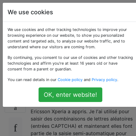
Android
Étiquettes
Account
We use cookies
Comment effacer les
We use cookies and other tracking technologies to improve your
browsing experience on our website, to show you personalized
content and targeted ads, to analyze our website traffic, and to
suggestions de saisie
understand where our visitors are coming from.
semi-automatique du
By continuing, you consent to our use of cookies and other tracking
technologies and affirm you're at least 16 years old or have
consent from a parent or guardian.
clavier
You can read details in our
Cookie policy
and
Privacy policy
.
OK, enter website!
Je dois effacer complètement les mots de
10
saisie semi-automatique que mon arc Sony
Ericsson Xperia a appris. Je l'ai utilisé pour
saisir des combinaisons de lettres aléatoires
(entrées CAPTCHA) et maintenant elles font
partie de la saisie semi-automatique pour