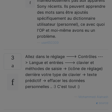
malheureusement pas aux appareils
Sony récents. Ils peuvent apprendre
des mots sans être ajoutés
spécifiquement au dictionnaire
utilisateur (personnel), ce avec quoi
l'OP et moi-même avons eu un
problème.
—
user650309
Allez dans le réglage ---> Contrôles ---
3
> Langue et entrées ---> clavier et
méthodes de saisie -> (icône de réglage)
derrière votre type de clavier -> texte
prédictif -> effacer les données
personnelles .. :) C'est tout :)
—
Mohammed Alatrash
source