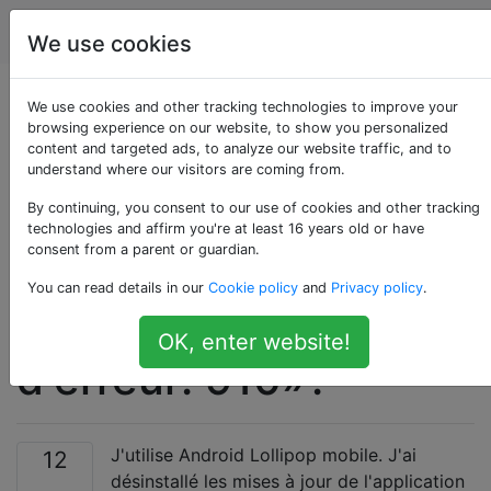
Android
Étiquettes
Account
We use cookies
Pourquoi Play Store
We use cookies and other tracking technologies to improve your
browsing experience on our website, to show you personalized
content and targeted ads, to analyze our website traffic, and to
affiche-t-il
understand where our visitors are coming from.
«Impossible
By continuing, you consent to our use of cookies and other tracking
technologies and affirm you're at least 16 years old or have
consent from a parent or guardian.
d'installer
You can read details in our
Cookie policy
and
Privacy policy
.
l'application… Code
OK, enter website!
d'erreur: 910»?
J'utilise Android Lollipop mobile. J'ai
12
désinstallé les mises à jour de l'application