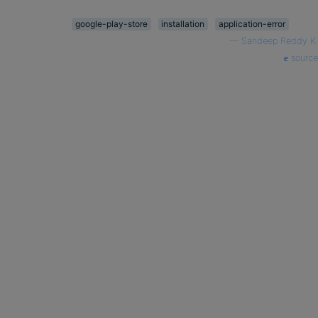
google-play-store
installation
application-error
—
Sandeep Reddy K.
source