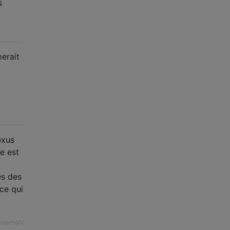
s
erait
exus
e est
es des
 ce qui
newmaN