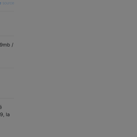
source
-9mb /
é
9, la