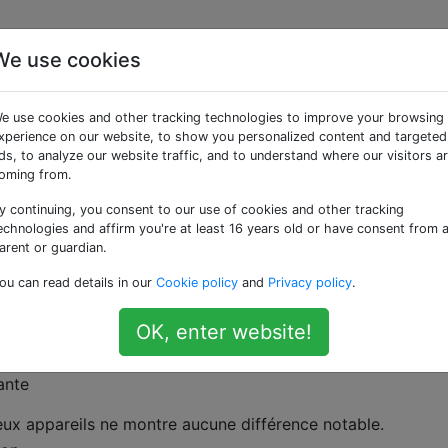
We use cookies
 le Galaxy Nexus sur la
e use cookies and other tracking technologies to improve your browsing
exion des données
xperience on our website, to show you personalized content and targeted
ds, to analyze our website traffic, and to understand where our visitors a
oming from.
y continuing, you consent to our use of cookies and other tracking
echnologies and affirm you're at least 16 years old or have consent from 
arent or guardian.
otorola Milestone à un Samsung Galaxy Nexus, et il sembl
ou can read details in our
Cookie policy
and
Privacy policy
.
 données mobiles diminue considérablement entre les appa
'appareil Motorola peut atteindre jusqu'à 2 Mbps, tandis qu
OK, enter website!
eux appareils ne montre aucune différence notable.