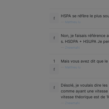
HSPA se réfère le plus 
—
Matthieu lu
Non, je faisais référence
s. HSDPA + HSUPA Je pens
—
ZnewmaN
1
Mais vous avez dit que le
—
Matthieu lu
Désolé, je voulais dire l
comme ayant une vitesse d
vitesse théorique est de 10
—
ZnewmaN