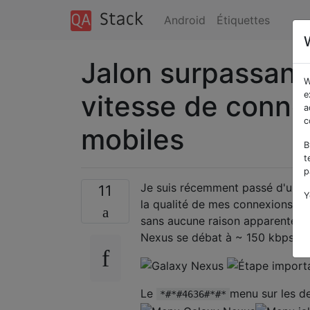
Android
Étiquettes
Jalon surpassant
W
vitesse de conn
e
a
c
mobiles
B
t
p
Je suis récemment passé d'un M
11
Y
la qualité de mes connexions de
sans aucune raison apparente. L
Nexus se débat à ~ 150 kbps.
Le
menu sur les d
*#*#4636#*#*