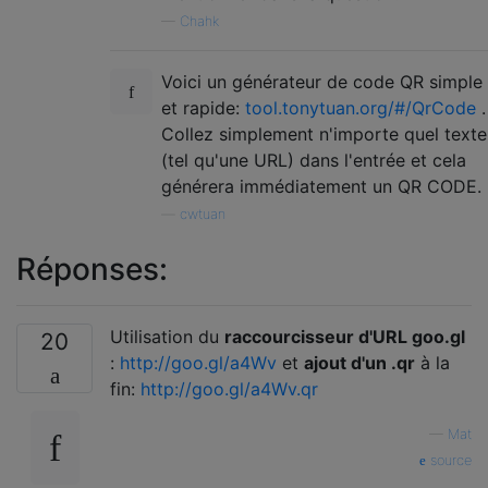
—
Chahk
Voici un générateur de code QR simple
et rapide:
tool.tonytuan.org/#/QrCode
.
Collez simplement n'importe quel texte
(tel qu'une URL) dans l'entrée et cela
générera immédiatement un QR CODE.
—
cwtuan
Réponses:
Utilisation du
raccourcisseur d'URL goo.gl
20
:
http://goo.gl/a4Wv
et
ajout d'un .qr
à la
fin:
http://goo.gl/a4Wv.qr
—
Mat
source