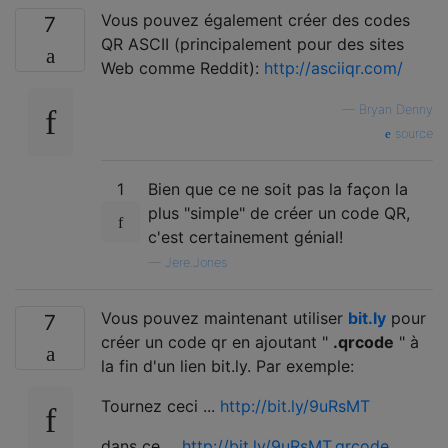
Vous pouvez également créer des codes
7
QR ASCII (principalement pour des sites
Web comme Reddit):
http://asciiqr.com/
—
Bryan Denny
source
1
Bien que ce ne soit pas la façon la
plus "simple" de créer un code QR,
c'est certainement génial!
—
Jere.Jones
Vous pouvez maintenant utiliser
bit.ly
pour
7
créer un code qr en ajoutant "
.qrcode
" à
la fin d'un lien bit.ly. Par exemple:
Tournez ceci ...
http://bit.ly/9uRsMT
dans ce ...
http://bit.ly/9uRsMT.qrcode