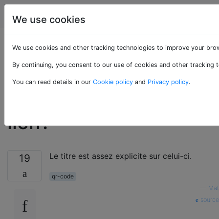
Android
Étiquettes
Account
We use cookies
Quelle est la façon la
We use cookies and other tracking technologies to improve your brow
By continuing, you consent to our use of cookies and other tracking t
plus simple de créer
You can read details in our
Cookie policy
and
Privacy policy
.
un code QR pour un
lien?
Le titre est assez explicite sur celui-ci.
19
qr-code
—
Mat
source