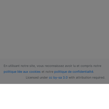
En utilisant notre site, vous reconnaissez avoir lu et compris notre
politique liée aux cookies
et notre
politique de confidentialité
.
Licensed under
cc by-sa 3.0
with attribution required.