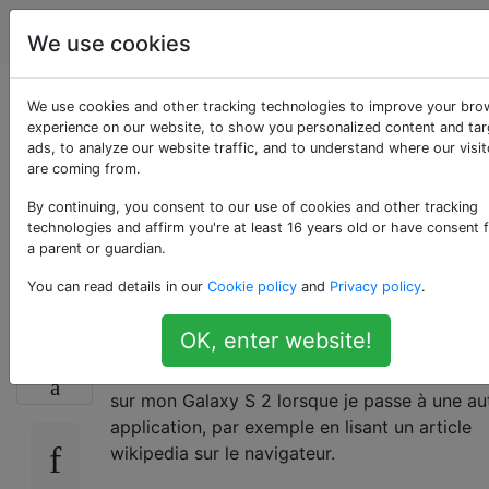
Android
Étiquettes
Account
We use cookies
Android est-il une
We use cookies and other tracking technologies to improve your bro
experience on our website, to show you personalized content and ta
ads, to analyze our website traffic, and to understand where our visit
tâche unique ou
are coming from.
multitâche et
By continuing, you consent to our use of cookies and other tracking
technologies and affirm you're at least 16 years old or have consent 
a parent or guardian.
multithreading?
You can read details in our
Cookie policy
and
Privacy policy
.
OK, enter website!
J'essaie de comprendre pourquoi je ne peux 
18
continuer à écouter l'audio d'une vidéo YouT
sur mon Galaxy S 2 lorsque je passe à une au
application, par exemple en lisant un article
wikipedia sur le navigateur.