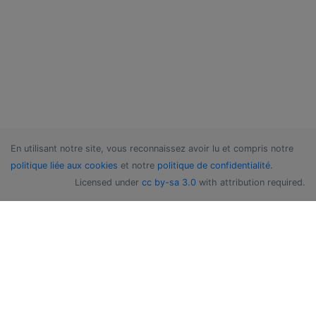
En utilisant notre site, vous reconnaissez avoir lu et compris notre
politique liée aux cookies
et notre
politique de confidentialité
.
Licensed under
cc by-sa 3.0
with attribution required.