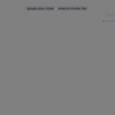
google-play-store
amazon-kindle-fire
—
Shog9
source