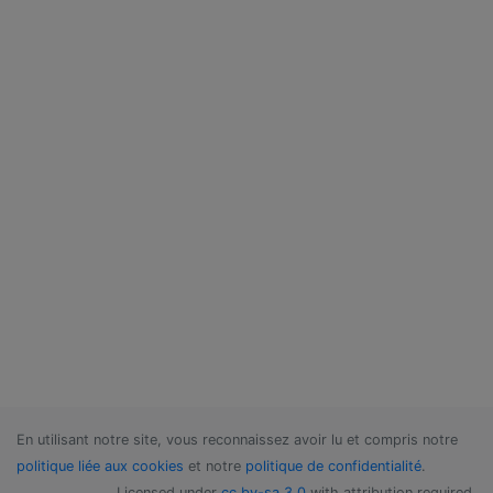
En utilisant notre site, vous reconnaissez avoir lu et compris notre
politique liée aux cookies
et notre
politique de confidentialité
.
Licensed under
cc by-sa 3.0
with attribution required.