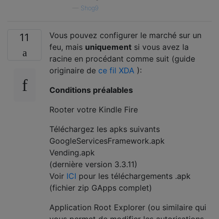
—
Shog9
Vous pouvez configurer le marché sur un
11
feu, mais
uniquement
si vous avez la
racine en procédant comme suit (guide
originaire de
ce fil XDA
):
Conditions préalables
Rooter votre Kindle Fire
Téléchargez les apks suivants
GoogleServicesFramework.apk
Vending.apk
(dernière version 3.3.11)
Voir
ICI
pour les téléchargements .apk
(fichier zip GApps complet)
Application Root Explorer (ou similaire qui
vous permet de modifier les autorisations