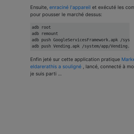
Ensuite,
enraciné l'appareil
et exécuté les co
pour pousser le marché dessus:
adb root

adb remount

adb push GoogleServicesFramework.apk /syste
Enfin jeté sur cette application pratique
Mark
eldarerathis a souligné
, lancé, connecté à m
je suis parti ...