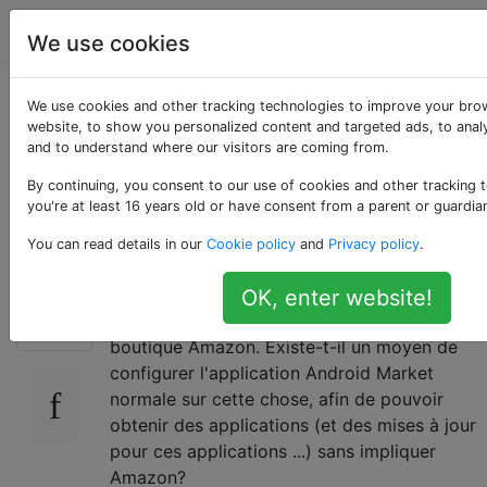
Android
Étiquettes
Account
We use cookies
Comment installer
We use cookies and other tracking technologies to improve your bro
website, to show you personalized content and targeted ads, to analy
and to understand where our visitors are coming from.
Android Market sur
By continuing, you consent to our use of cookies and other tracking 
mon Kindle Fire?
you're at least 16 years old or have consent from a parent or guardia
You can read details in our
Cookie policy
and
Privacy policy
.
Il y a quelques applications que j'aimerais
OK, enter website!
20
installer qui ne sont pas disponibles dans la
boutique Amazon. Existe-t-il un moyen de
configurer l'application Android Market
normale sur cette chose, afin de pouvoir
obtenir des applications (et des mises à jour
pour ces applications ...) sans impliquer
Amazon?