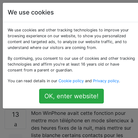
Android
Étiquettes
Account
We use cookies
Autoriser certains
We use cookies and other tracking technologies to improve your
browsing experience on our website, to show you personalized
content and targeted ads, to analyze our website traffic, and to
contacts à sonner
understand where our visitors are coming from.
lorsque le téléphone
By continuing, you consent to our use of cookies and other tracking
technologies and affirm you're at least 16 years old or have
consent from a parent or guardian.
est en mode
You can read details in our
Cookie policy
and
Privacy policy
.
silencieux / nuit?
OK, enter website!
Mon WinPhone avait cette fonction pour
13
mettre mon téléphone en mode silencieux à
des heures fixes de la nuit, mais mettre sur
liste blanche certains contacts pour les